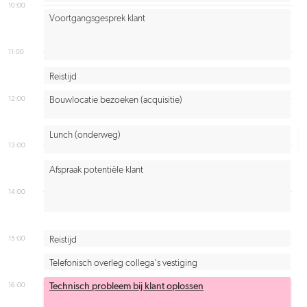
10:00
Voortgangsgesprek klant
11:00
Reistijd
12:00
Bouwlocatie bezoeken (acquisitie)
Lunch (onderweg)
13:00
Afspraak potentiële klant
14:00
15:00
Reistijd
Telefonisch overleg collega's vestiging
16:00
Technisch probleem bij klant oplossen