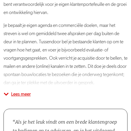
bent verantwoordelijk voor je eigen klantenportefeuille en de groei
en ontwikkeling hiervan.
Je bepaalt je eigen agenda en commerciële doelen, maar het
streven is wel om gemiddeld twee afspraken per dag buiten de
deur in te plannen. Tussendoor bel je bestaande klanten op om te
vragen hoe het gaat, en voer je bijvoorbeeld evaluatie- of
voortgangsgesprekken. Ook verricht je acquisitie door te bellen, te
mailen en andere (online) kanalen in te zetten. Dit doe je deels door
spontaan bouwlocaties te bezoeken die je onderweg tegenkomt;
dan ga je ter plekke met de uitvoerder in gesprek.
Lees meer
Verder adviseer je bestaande klanten op locatie over de inzet van
Je bent minimaal één dagdeel per week op kantoor te vinden om te
Er werken op dit moment achttien accountmanagers in het
materieel en werkwijzen, en handel je werkopnames af. Tijdens al je
werken aan offertes, overeenkomsten en de planning. Ook
Salesteam bij LOXAM, verspreid over 42 vestigingen. Je bent
gesprekken en afspraken achterhaal je op welke manier LOXAM
bespreek je dan de projectvoortgang en de commerciële
verantwoordelijk voor een rayon, soms ook met andere
van waarde zou kunnen zijn, bijvoorbeeld op het gebied van
resultaten met collega's van de vestiging.
accountmanagers: dit hangt af van het aantal (potentiële) klanten in
Als je het leuk vindt om een brede klantengroep
digitalisering, veiligheid en duurzaamheid. Hierbij houd je continu
dat gebied.
te bedienen en te adviseren, en je het uitdagend