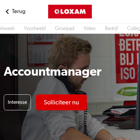
Terug
rkweek
Voorbeeld
Groeipad
Video
Bedrijf
Colleg
Accountmanager
Solliciteer nu
Interesse