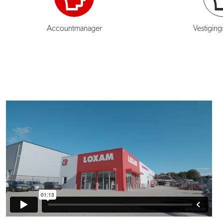
Accountmanager
Vestigin